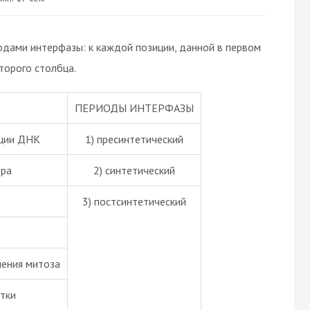
одами интерфазы: к каждой позиции, данной в первом
торого столбца.
ПЕРИОДЫ ИНТЕРФАЗЫ
ации ДНК
1) пресинтетический
тра
2) синтетический
3) постсинтетический
чения митоза
тки