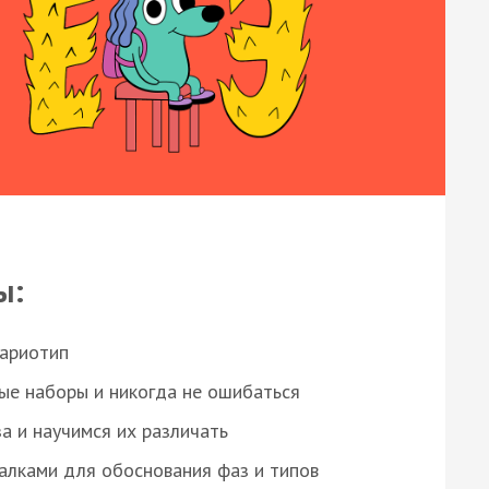
ы:
кариотип
ые наборы и никогда не ошибаться
а и научимся их различать
алками для обоснования фаз и типов