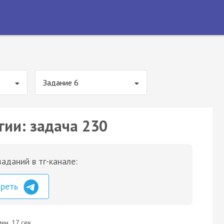
Задание 6
гии: задача 230
аданий в тг-канале:
треть
ин. 17 сек.