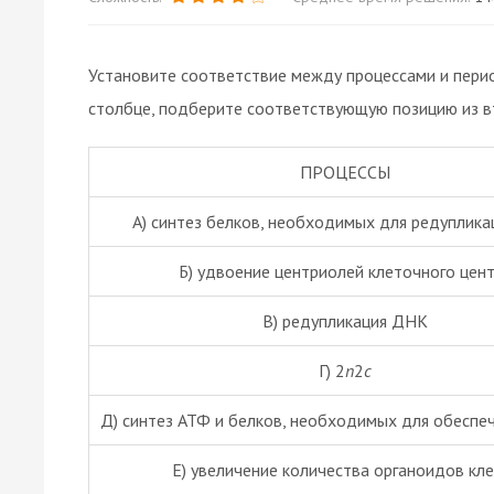
Установите соответствие между процессами и пери
столбце, подберите соответствующую позицию из в
ПРОЦЕССЫ
А) синтез белков, необходимых для редуплик
Б) удвоение центриолей клеточного цен
В) редупликация ДНК
Г) 2
n
2
c
Д) синтез АТФ и белков, необходимых для обеспе
Е) увеличение количества органоидов кле