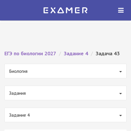
Экзамер — ЕГЭ 2027
×
ОТКРЫТЬ
Экзамер
Бесплатно - В Google Play
ЕГЭ по биологии 2027
/
Задание 4
/
Задача 43
Биология
Задания
Задание 4