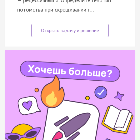
— рецессивный а. Определите генотип
потомства при скрещивании г…