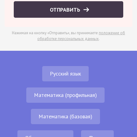
ОТПРАВИТЬ
Нажимая на кнопку «Отправить», вы принимаете
положение об
обработке персональных данных
.
Русский язык
Математика (профильная)
Математика (базовая)