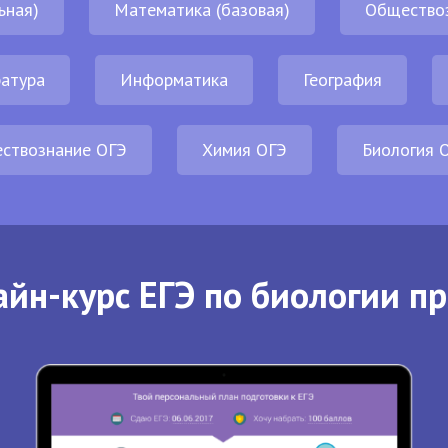
ьная)
Математика (базовая)
Общество
атура
Информатика
География
ствознание ОГЭ
Химия ОГЭ
Биология 
йн-курс ЕГЭ по биологии п