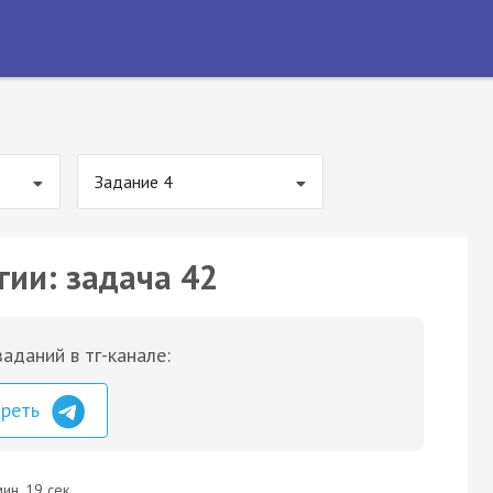
Задание 4
гии: задача 42
аданий в тг-канале:
треть
ин. 19 сек.