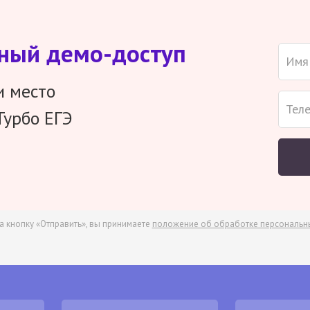
тный демо-доступ
и место
Турбо ЕГЭ
а кнопку «Отправить», вы принимаете
положение об обработке персональн