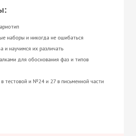
ы:
кариотип
ые наборы и никогда не ошибаться
а и научимся их различать
алками для обоснования фаз и типов
8 в тестовой и №24 и 27 в письменной части