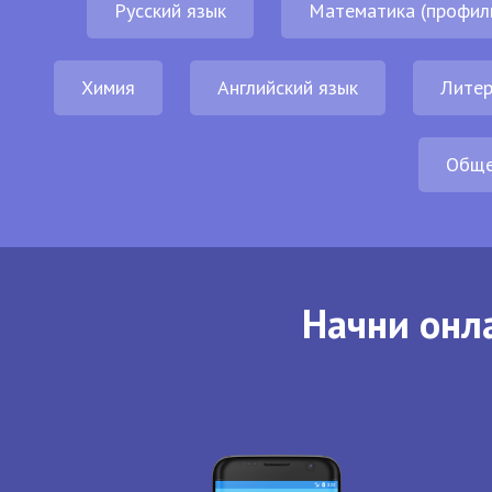
Русский язык
Математика (профил
Химия
Английский язык
Литер
Обще
Начни онла