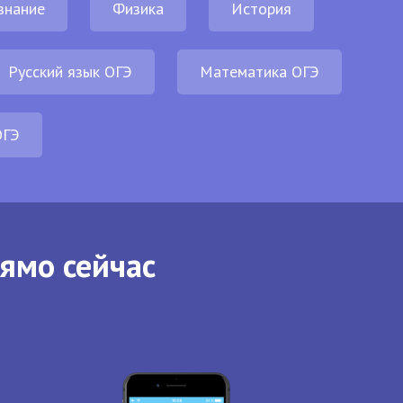
знание
Физика
История
Русский язык ОГЭ
Математика ОГЭ
ОГЭ
рямо сейчас