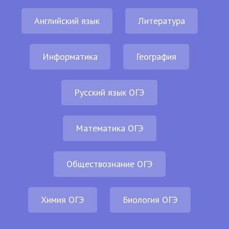
Английский язык
Литература
Информатика
География
Русский язык ОГЭ
Математика ОГЭ
Обществознание ОГЭ
Химия ОГЭ
Биология ОГЭ