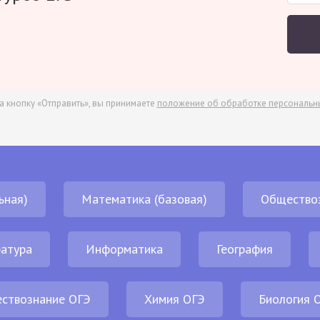
а кнопку «Отправить», вы принимаете
положение об обработке персональн
ьная)
Математика (базовая)
Общество
атура
Информатика
География
ствознание ОГЭ
Химия ОГЭ
Биология 