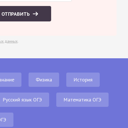
ОТПРАВИТЬ
ых данных
.
знание
Физика
История
Русский язык ОГЭ
Математика ОГЭ
ОГЭ