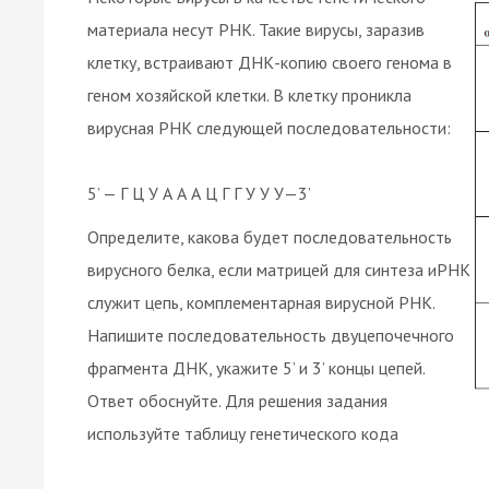
материала несут РНК. Такие вирусы, заразив
клетку, встраивают ДНК-копию своего генома в
геном хозяйской клетки. В клетку проникла
вирусная РНК следующей последовательности:
5’ — Г Ц У А А А Ц Г Г У У У—3’
Определите, какова будет последовательность
вирусного белка, если матрицей для синтеза иРНК
служит цепь, комплементарная вирусной РНК.
Напишите последовательность двуцепочечного
фрагмента ДНК, укажите 5’ и 3’ концы цепей.
Ответ обоснуйте. Для решения задания
используйте таблицу генетического кода