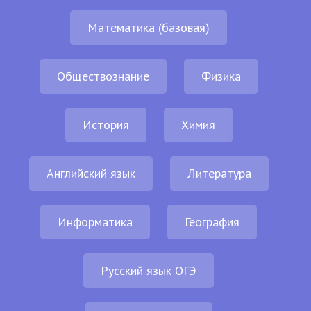
Математика (базовая)
Обществознание
Физика
История
Химия
Английский язык
Литература
Информатика
География
Русский язык ОГЭ