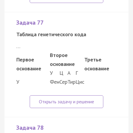
Задача 77
Таблица генетического кода
…
Второе
Первое
Третье
основание
основание
основание
У
Ц
А
Г
У
Фен
Сер
Тир
Цис
Задача 78