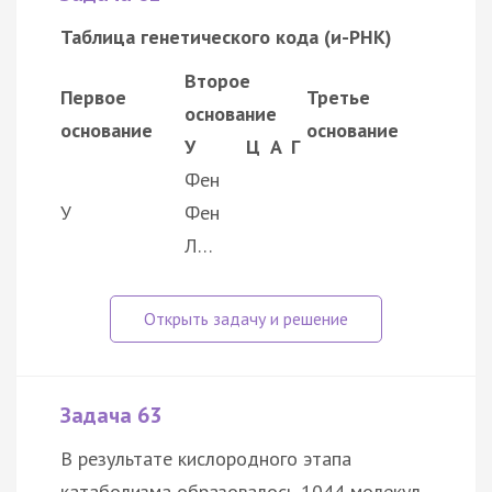
Таблица генетического кода (и-РНК)
Второе
Первое
Третье
основание
основание
основание
У
Ц
А
Г
Фен
У
Фен
Л…
Задача 63
В результате кислородного этапа
катаболизма образовалось 1044 молекул