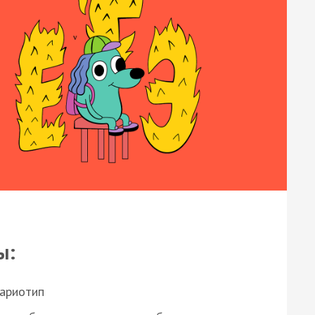
ы:
кариотип