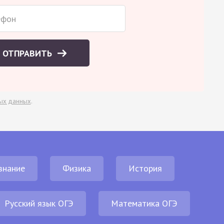
ОТПРАВИТЬ
ых данных
.
знание
Физика
История
Русский язык ОГЭ
Математика ОГЭ