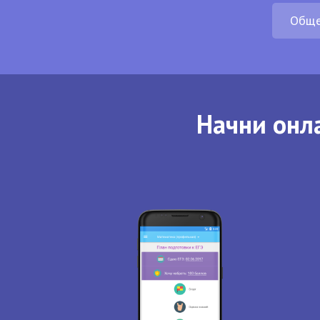
Обще
Начни онла