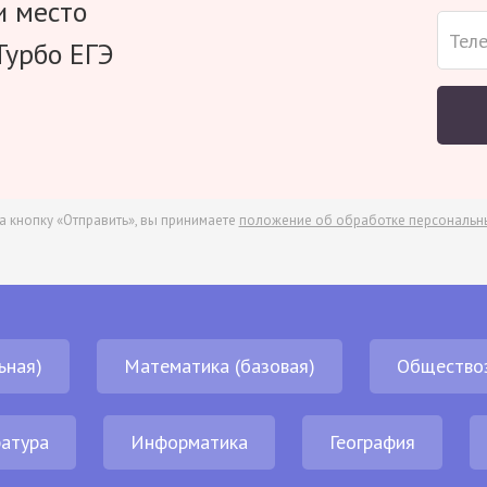
и место
Турбо ЕГЭ
а кнопку «Отправить», вы принимаете
положение об обработке персональн
ьная)
Математика (базовая)
Общество
атура
Информатика
География