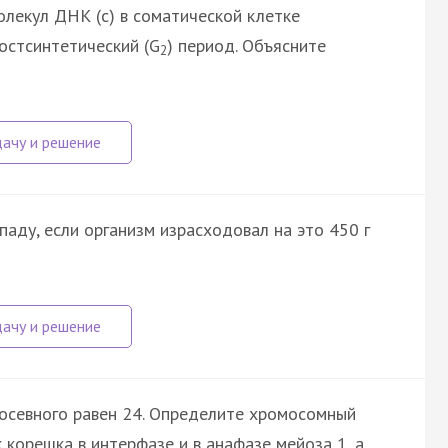
олекул ДНК (с) в соматической клетке
постсинтетический (G
) период. Объясните
2
паду, если организм израсходовал на это 450 г
осевного равен 24. Определите хромосомный
 корешка в интерфазе и в анафазе мейоза 1, а