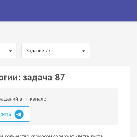
Задание 27
огии: задача 87
аданий в тг-канале:
треть
ое количество хромосом содержат клетки листа,