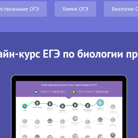
ствознание ОГЭ
Химия ОГЭ
Биология 
йн-курс ЕГЭ по биологии п