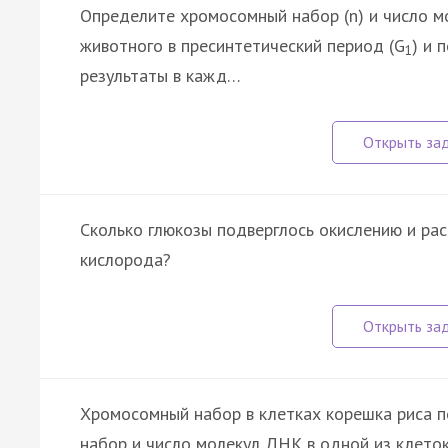
Определите хромосомный набор (n) и число м
животного в пресинтетический период (G
) и 
1
результаты в кажд…
Сколько глюкозы подверглось окислению и рас
кислорода?
Хромосомный набор в клетках корешка риса п
набор и число молекул ДНК в одной из клеток