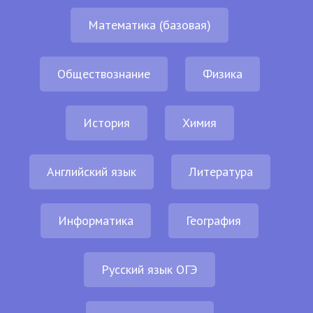
Математика (базовая)
Обществознание
Физика
История
Химия
Английский язык
Литература
Информатика
География
Русский язык ОГЭ