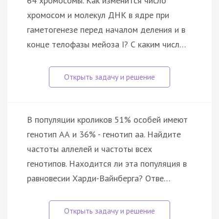
64 хромосомы. Как изменится число
хромосом и молекул ДНК в ядре при
гаметогенезе перед началом деления и в
конце телофазы мейоза I? С каким числ…
В популяции кроликов 51% особей имеют
генотип АА и 36% - генотип аа. Найдите
частоты аллелей и частоты всех
генотипов. Находится ли эта популяция в
равновесии Харди-Вайнберга? Отве…