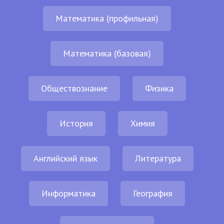
Математика (профильная)
Математика (базовая)
Обществознание
Физика
История
Химия
Английский язык
Литература
Информатика
География