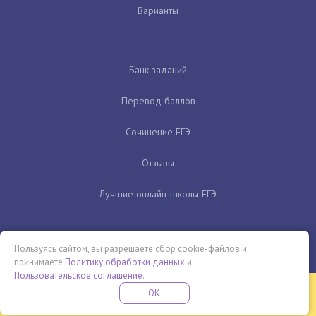
Варианты
Банк заданий
Перевод баллов
Сочинение ЕГЭ
Отзывы
Лучшие онлайн-школы ЕГЭ
Пользуясь сайтом, вы разрешаете сбор cookie-файлов и
принимаете
Политику обработки данных
и
Пользовательское соглашение
.
Бесплатная летняя школа
OK
ПОДРОБНЕЕ
ПРОВЕДИ ЭТО ЛЕТО С ПОЛЬЗОЙ