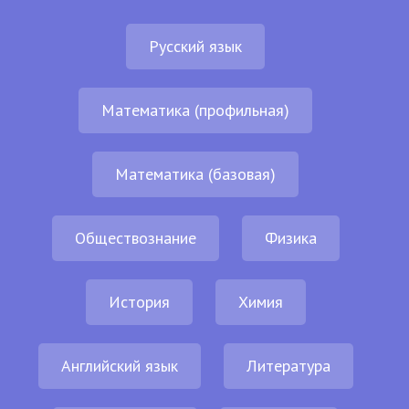
Русский язык
Математика (профильная)
Математика (базовая)
Обществознание
Физика
История
Химия
Английский язык
Литература