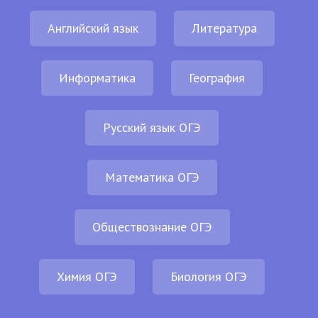
Английский язык
Литература
Информатика
География
Русский язык ОГЭ
Математика ОГЭ
Обществознание ОГЭ
Химия ОГЭ
Биология ОГЭ