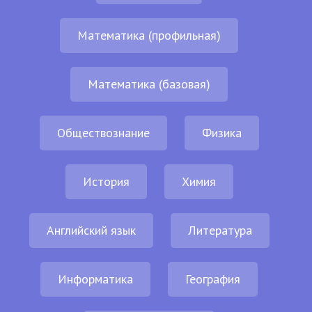
Математика (профильная)
Математика (базовая)
Обществознание
Физика
История
Химия
Английский язык
Литература
Информатика
География