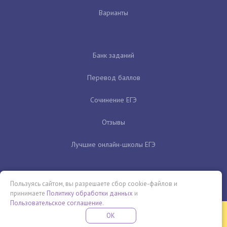
Варианты
Банк заданий
Перевод баллов
Сочинение ЕГЭ
Отзывы
Лучшие онлайн-школы ЕГЭ
Пользуясь сайтом, вы разрешаете сбор cookie-файлов и
принимаете
Политику обработки данных
и
Пользовательское соглашение
.
Бесплатная летняя школа
OK
ПОДРОБНЕЕ
ПРОВЕДИ ЭТО ЛЕТО С ПОЛЬЗОЙ