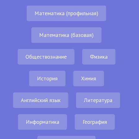
Математика (профильная)
Математика (базовая)
Обществознание
Физика
История
Химия
Английский язык
Литература
Информатика
География