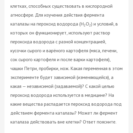
клетках, способных существовать в кислородной
атмосфере. Для изучения действия фермента
каталазы на пероксид водорода (Н
О
) и условий, в
2
2
которых он функционирует, используют раствор
пероксида водорода с разной концентрацией,
кусочки сырого и варёного картофеля (мяса, печени,
сок сырого картофеля и после варки картофеля),
чашки Петри, пробирки, нож. Какая переменная в этом
эксперименте будет зависимой (изменяющейся), а
какая — независимой (задаваемой)? С какой целью
пероксид водорода используется в медицине? На
какие вещества распадается пероксид водорода под
действием фермента каталазы? Может ли фермент
каталаза действовать вне клетки? Ответ поясните.