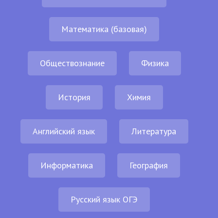
Математика (базовая)
Обществознание
Физика
История
Химия
Английский язык
Литература
Информатика
География
Русский язык ОГЭ