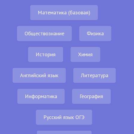
Математика (базовая)
Обществознание
Физика
История
Химия
Английский язык
Литература
Информатика
География
Русский язык ОГЭ