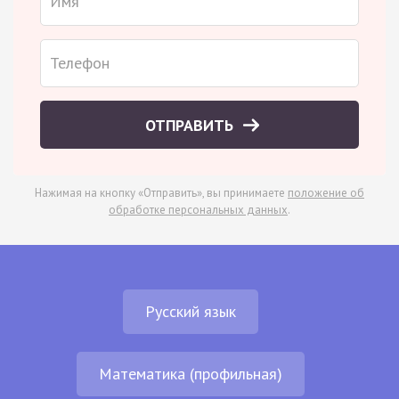
ОТПРАВИТЬ
Нажимая на кнопку «Отправить», вы принимаете
положение об
обработке персональных данных
.
Русский язык
Математика (профильная)