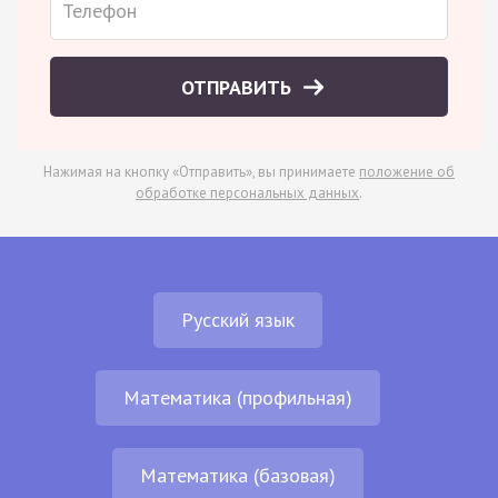
ОТПРАВИТЬ
Нажимая на кнопку «Отправить», вы принимаете
положение об
обработке персональных данных
.
Русский язык
Математика (профильная)
Математика (базовая)