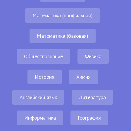
Математика (профильная)
Математика (базовая)
Обществознание
Физика
История
Химия
Английский язык
Литература
Информатика
География