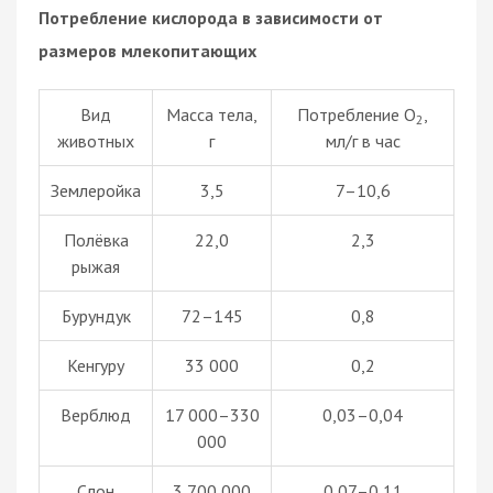
Потребление кислорода в зависимости от
размеров млекопитающих
Вид
Масса тела,
Потребление О
,
2
животных
г
мл/г в час
Землеройка
3,5
7–10,6
Полёвка
22,0
2,3
рыжая
Бурундук
72–145
0,8
Кенгуру
33 000
0,2
Верблюд
17 000–330
0,03–0,04
000
Слон
3 700 000
0,07–0,11