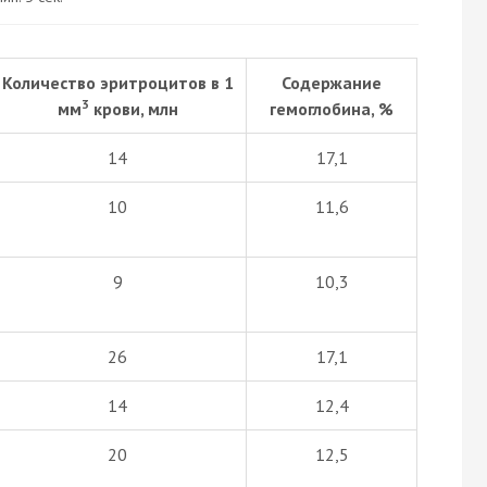
Количество эритроцитов в 1
Содержание
3
мм
крови, млн
гемоглобина, %
14
17,1
10
11,6
9
10,3
26
17,1
14
12,4
20
12,5