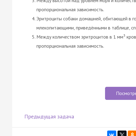
Между высотой над уровнем моря и количеств
пропорциональная зависимость.
Эритроциты собаки домашней, обитающей в го
млекопитающими, приведёнными в таблице, сп
3
Между количеством эритроцитов в 1 мм
кров
пропорциональная зависимость.
Посмотр
Предыдущая задача