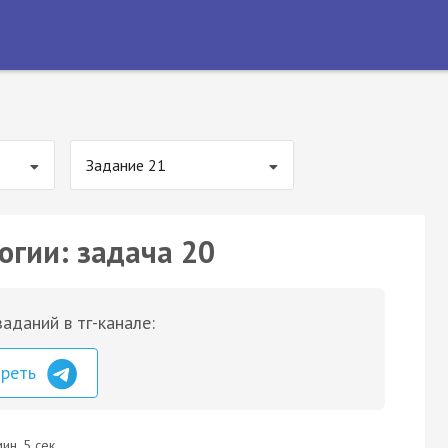
Задание 21
огии: задача 20
аданий в тг-канале:
треть
ин. 5 сек.