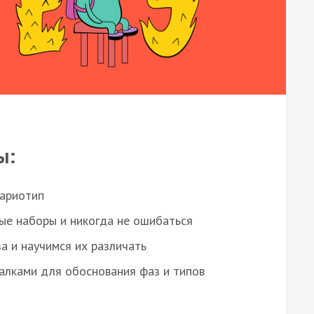
ы:
кариотип
ые наборы и никогда не ошибаться
а и научимся их различать
алками для обоснования фаз и типов