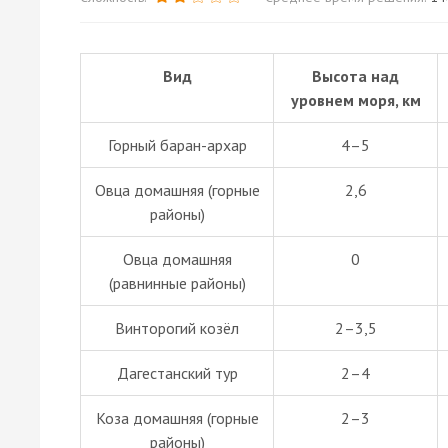
Вид
Высота над
уровнем моря, км
Горный баран-архар
4–5
Овца домашняя (горные
2,6
районы)
Овца домашняя
0
(равнинные районы)
Винторогий козёл
2–3,5
Дагестанский тур
2–4
Коза домашняя (горные
2–3
районы)