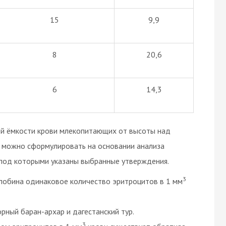
15
9,9
8
20,6
6
14,3
ой ёмкости крови млекопитающих от высоты над
е можно сформулировать на основании анализа
 под которыми указаны выбранные утверждения.
3
лобина одинаковое количество эритроцитов в 1 мм
ный баран-архар и дагестанский тур.
3