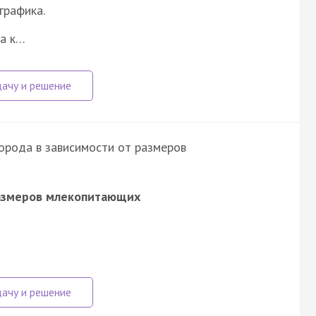
графика.
ла к…
орода в зависимости от размеров
размеров млекопитающих