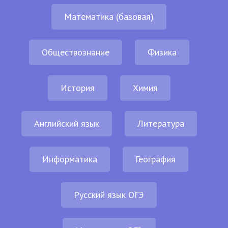
Математика (базовая)
Обществознание
Физика
История
Химия
Английский язык
Литература
Информатика
География
Русский язык ОГЭ