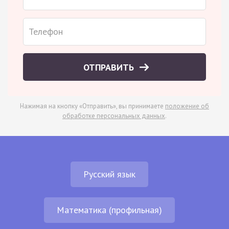
ОТПРАВИТЬ
Нажимая на кнопку «Отправить», вы принимаете
положение об
обработке персональных данных
.
Русский язык
Математика (профильная)