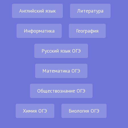
Английский язык
Литература
Информатика
География
Русский язык ОГЭ
Математика ОГЭ
Обществознание ОГЭ
Химия ОГЭ
Биология ОГЭ