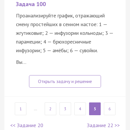
Задача 100
Проанализируйте график, отражающий
смену простейших в сенном настое: 1 —
жгутиковые; 2 — инфузории кольноды; 3 —
парамеции; 4 — брюхоресничные
инфузории; 5 — амёбы; 6 — сувойки.
Вы…
1
...
2
3
4
5
6
<< Задание 20
Задание 22 >>