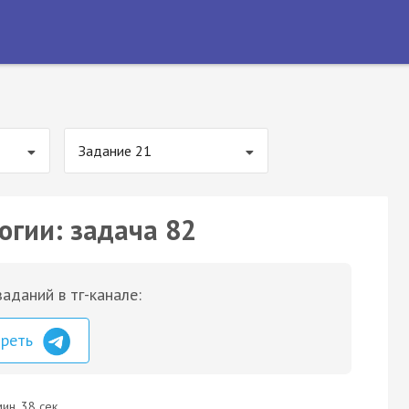
Задание 21
огии: задача 82
аданий в тг-канале:
треть
ин. 38 сек.