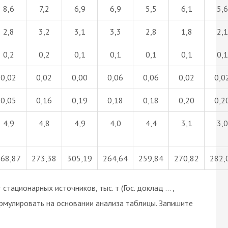
8,6
7,2
6,9
6,9
5,5
6,1
5,6
2,8
3,2
3,1
3,3
2,8
1,8
2,1
0,2
0,2
0,1
0,1
0,1
0,1
0,1
0,02
0,02
0,00
0,06
0,06
0,02
0,0
0,05
0,16
0,19
0,18
0,18
0,20
0,2
4,9
4,8
4,9
4,0
4,4
3,1
3,0
268,87
273,38
305,19
264,64
259,84
270,82
282,
тационарных источников, тыс. т (Гос. доклад … ,
рмулировать на основании анализа таблицы. Запишите