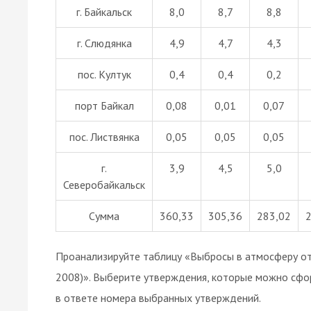
г. Байкальск
8,0
8,7
8,8
г. Слюдянка
4,9
4,7
4,3
пос. Култук
0,4
0,4
0,2
порт Байкал
0,08
0,01
0,07
пос. Листвянка
0,05
0,05
0,05
г.
3,9
4,5
5,0
Северобайкальск
Сумма
360,33
305,36
283,02
Проанализируйте таблицу «Выбросы в атмосферу от с
2008)». Выберите утверждения, которые можно сфо
в ответе номера выбранных утверждений.