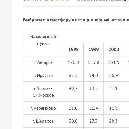
Выбросы в атмосферу от стационарных источников, 
Населённый
пункт
1998
1999
2000
г. Ангарск
176,8
155,8
131,5
г. Иркутск
82,5
54,0
56,4
г. Усолье-
40,7
38,5
37,1
Сибирское
г. Черемхово
13,0
11,4
11,3
г. Шелехов
30,0
27,3
28,3