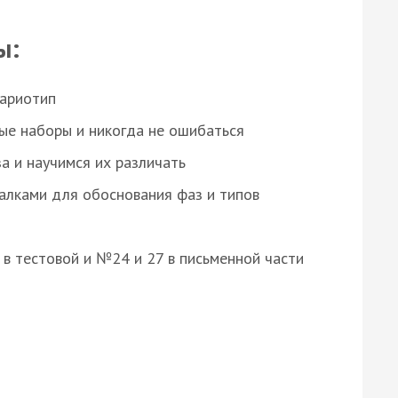
ы:
кариотип
ые наборы и никогда не ошибаться
а и научимся их различать
алками для обоснования фаз и типов
8 в тестовой и №24 и 27 в письменной части