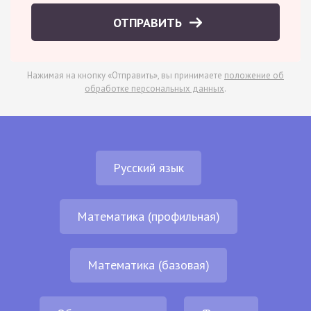
ОТПРАВИТЬ
Нажимая на кнопку «Отправить», вы принимаете
положение об
обработке персональных данных
.
Русский язык
Математика (профильная)
Математика (базовая)