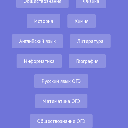
Обществознание
Физика
История
Химия
Английский язык
Литература
Информатика
География
Русский язык ОГЭ
Математика ОГЭ
Обществознание ОГЭ