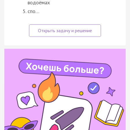
водоёмах
спо…