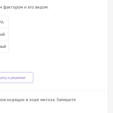
м фактором и его видом.
РА
кий
ный
роисходящих в ходе митоза. Запишите