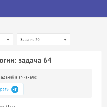
Задание 20
огии: задача 64
аданий в тг-канале:
треть
ин. 21 сек.