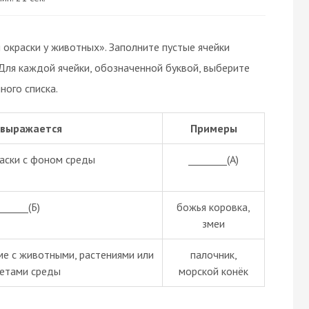
окраски у животных». Заполните пустые ячейки
 Для каждой ячейки, обозначенной буквой, выберите
ого списка.
 выражается
Примеры
аски с фоном среды
________(А)
______(Б)
божья коровка,
змеи
ме с животными, растениями или
палочник,
етами среды
морской конёк