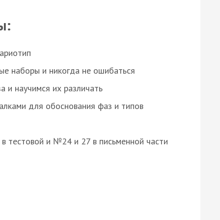
ы:
кариотип
ые наборы и никогда не ошибаться
а и научимся их различать
алками для обоснования фаз и типов
8 в тестовой и №24 и 27 в письменной части