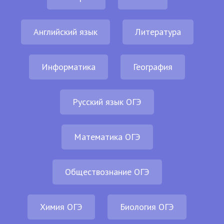
Английский язык
Литература
Информатика
География
Русский язык ОГЭ
Математика ОГЭ
Обществознание ОГЭ
Химия ОГЭ
Биология ОГЭ