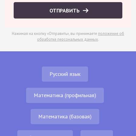
ОТПРАВИТЬ
Нажимая на кнопку «Отправить», вы принимаете
положение об
обработке персональных данных
.
Русский язык
Математика (профильная)
Математика (базовая)