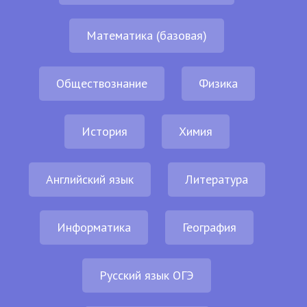
Математика (базовая)
Обществознание
Физика
История
Химия
Английский язык
Литература
Информатика
География
Русский язык ОГЭ