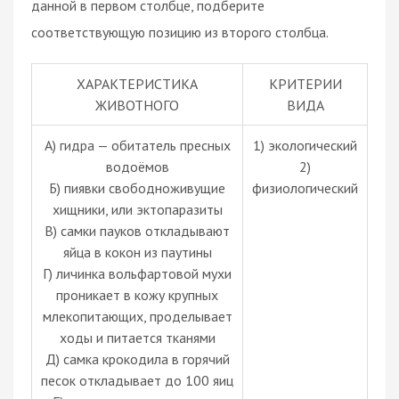
данной в первом столбце, подберите
соответствующую позицию из второго столбца.
ХАРАКТЕРИСТИКА
КРИТЕРИИ
ЖИВОТНОГО
ВИДА
А) гидра — обитатель пресных
1) экологический
водоёмов
2)
Б) пиявки свободноживущие
физиологический
хищники, или эктопаразиты
В) самки пауков откладывают
яйца в кокон из паутины
Г) личинка вольфартовой мухи
проникает в кожу крупных
млекопитающих, проделывает
ходы и питается тканями
Д) самка крокодила в горячий
песок откладывает до 100 яиц