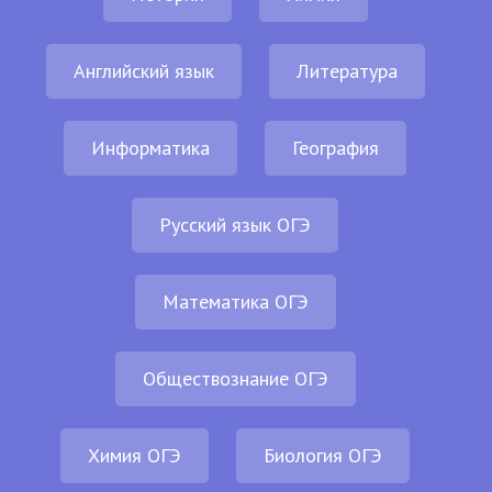
Английский язык
Литература
Информатика
География
Русский язык ОГЭ
Математика ОГЭ
Обществознание ОГЭ
Химия ОГЭ
Биология ОГЭ