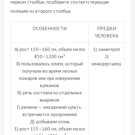
первом столбце, подберите соответствующую
позицию из второго столбца.
ОСОБЕННОСТИ
ПРЕДКИ
ЧЕЛОВЕКА
А) рост 150–160 см, объём мозга
1) синантроп
3
850–1200 см
2)
Б) пользовались огнём, который
неандерталец
получали во время лесных
пожаров или при извержении
вулканов
В) речь состояла из отдельных
выкриков
Г) религия — «медвежий культ»,
встречаются захоронения
Д) добывали огонь
Е) рост 155–160 см, объём мозга
3