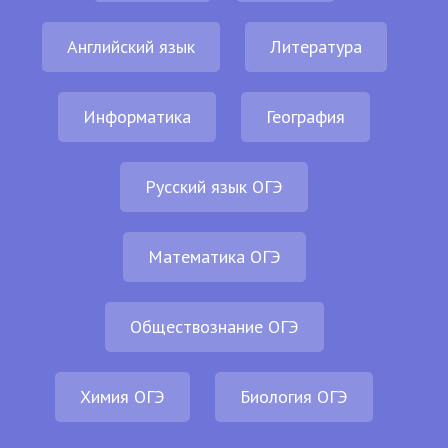
Английский язык
Литература
Информатика
География
Русский язык ОГЭ
Математика ОГЭ
Обществознание ОГЭ
Химия ОГЭ
Биология ОГЭ