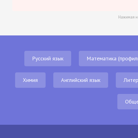
Нажимая н
Русский язык
Математика (профил
Химия
Английский язык
Литер
Обще