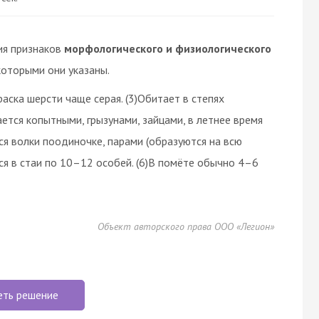
ия признаков
морфологического и физиологического
которыми они указаны.
раска шерсти чаще серая. (3)Обитает в степях
тается копытными, грызунами, зайцами, в летнее время
ся волки поодиночке, парами (образуются на всю
ся в стаи по 10–12 особей. (6)В помёте обычно 4–6
Объект авторского права ООО «Легион»
еть решение