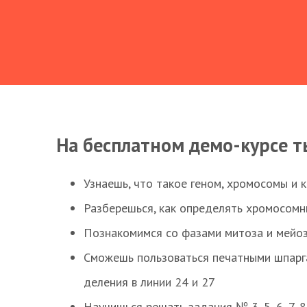
На бесплатном демо-курсе т
Узнаешь, что такое геном, хромосомы и 
Разберешься, как определять хромосомн
Познакомимся со фазами митоза и мейоз
Сможешь пользоваться печатными шпарг
деления в линии 24 и 27
Научишься решать задания № 3, 5, 6, 7, 