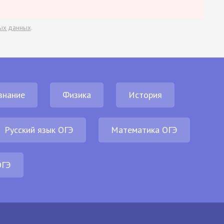
ых данных
.
знание
Физика
История
Русский язык ОГЭ
Математика ОГЭ
ОГЭ