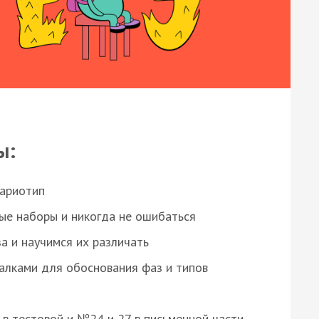
ы:
кариотип
ые наборы и никогда не ошибаться
а и научимся их различать
алками для обоснования фаз и типов
8 в тестовой и №24 и 27 в письменной части