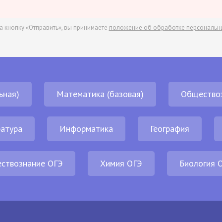
а кнопку «Отправить», вы принимаете
положение об обработке персональн
ьная)
Математика (базовая)
Общество
атура
Информатика
География
ствознание ОГЭ
Химия ОГЭ
Биология 