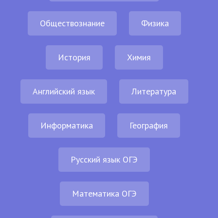
Обществознание
Физика
История
Химия
Английский язык
Литература
Информатика
География
Русский язык ОГЭ
Математика ОГЭ