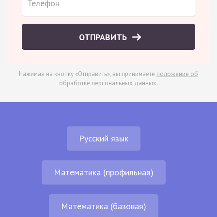
ОТПРАВИТЬ
Нажимая на кнопку «Отправить», вы принимаете
положение об
обработке персональных данных
.
Русский язык
Математика (профильная)
Математика (базовая)