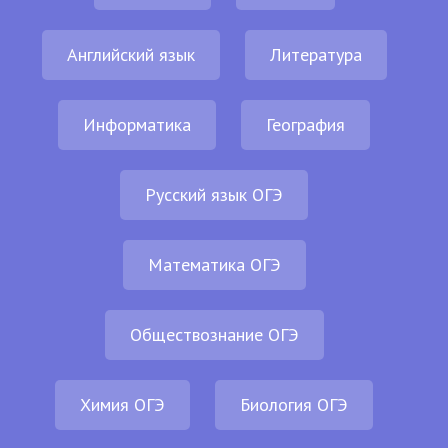
Английский язык
Литература
Информатика
География
Русский язык ОГЭ
Математика ОГЭ
Обществознание ОГЭ
Химия ОГЭ
Биология ОГЭ