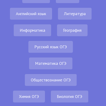
Английский язык
Литература
Информатика
География
Русский язык ОГЭ
Математика ОГЭ
Обществознание ОГЭ
Химия ОГЭ
Биология ОГЭ