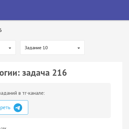
6
Задание 10
огии: задача 216
аданий в тг-канале:
треть
 сек.