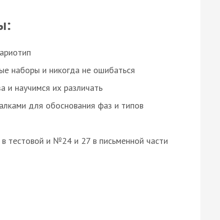
ы:
кариотип
ые наборы и никогда не ошибаться
а и научимся их различать
алками для обоснования фаз и типов
8 в тестовой и №24 и 27 в письменной части