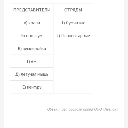
ПРЕДСТАВИТЕЛИ
ОТРЯДЫ
А) коала
1) Сумчатые
Б) опоссум
2) Плацентарные
В) землеройка
Г) ёж
Д) летучая мышь
Е) кенгуру
Объект авторского права ООО «Легион»