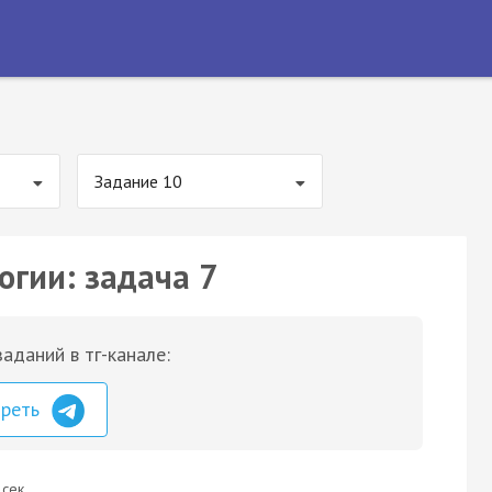
Задание 10
огии: задача 7
аданий в тг-канале:
треть
 сек.