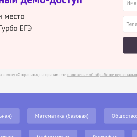
и место
Турбо ЕГЭ
а кнопку «Отправить», вы принимаете
положение об обработке персональн
ьная)
Математика (базовая)
Общество