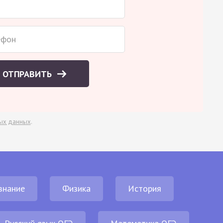
ОТПРАВИТЬ
ых данных
.
знание
Физика
История