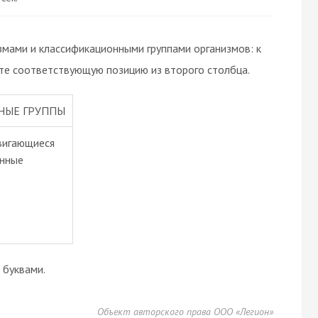
мами и классификационными группами организмов: к
те соответствующую позицию из второго столбца.
НЫЕ ГРУППЫ
вигающиеся
ённые
буквами.
Объект авторского права ООО «Легион»