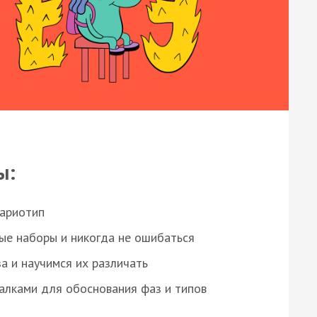
ы:
кариотип
ые наборы и никогда не ошибаться
а и научимся их различать
алками для обоснования фаз и типов