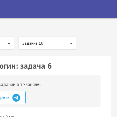
Задание 10
огии: задача 6
аданий в тг-канале:
треть
ин. 5 сек.