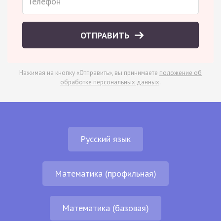
ОТПРАВИТЬ
Нажимая на кнопку «Отправить», вы принимаете
положение об
обработке персональных данных
.
Русский язык
Математика (профильная)
Математика (базовая)