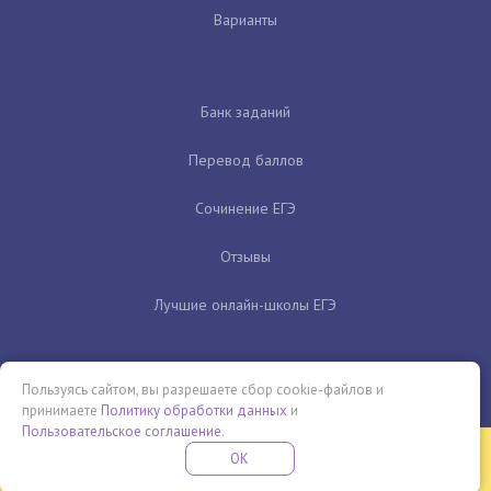
Варианты
Банк заданий
Перевод баллов
Сочинение ЕГЭ
Отзывы
Лучшие онлайн-школы ЕГЭ
Пользуясь сайтом, вы разрешаете сбор cookie-файлов и
принимаете
Политику обработки данных
и
Пользовательское соглашение
.
Бесплатная летняя школа
OK
ПОДРОБНЕЕ
ПРОВЕДИ ЭТО ЛЕТО С ПОЛЬЗОЙ