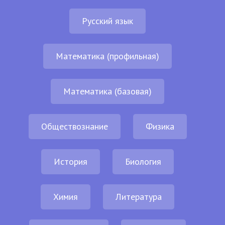
Русский язык
Математика (профильная)
Математика (базовая)
Обществознание
Физика
История
Биология
Химия
Литература