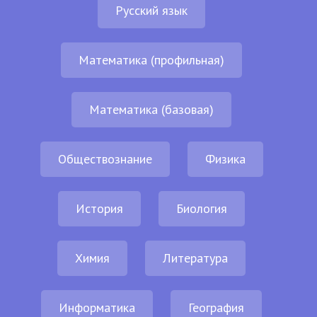
Русский язык
Математика (профильная)
Математика (базовая)
Обществознание
Физика
История
Биология
Химия
Литература
Информатика
География