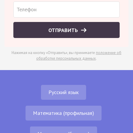
ОТПРАВИТЬ
Нажимая на кнопку «Отправить», вы принимаете
положение об
обработке персональных данных
.
Русский язык
Математика (профильная)