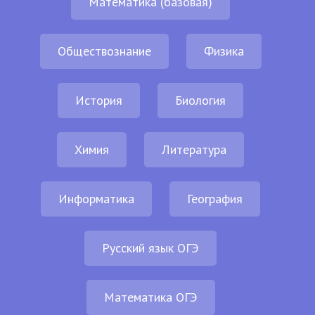
Математика (базовая)
Обществознание
Физика
История
Биология
Химия
Литература
Информатика
География
Русский язык ОГЭ
Математика ОГЭ