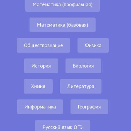
Математика (профильная)
Математика (базовая)
Обществознание
Физика
История
Биология
Химия
Литература
Информатика
География
Русский язык ОГЭ