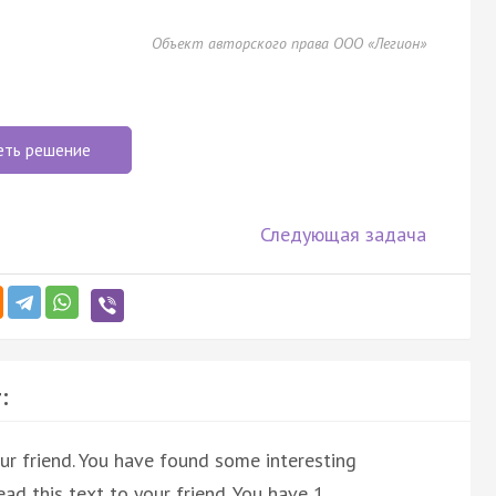
Объект авторского права ООО «Легион»
еть решение
Следующая задача
:
ur friend. You have found some interesting
ad this text to your friend. You have 1.…