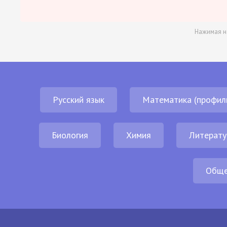
Нажимая н
Русский язык
Математика (профил
Биология
Химия
Литерату
Обще