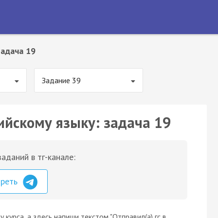
Задача 19
Задание 39
ийскому языку: задача 19
аданий в тг-канале:
треть
 курса, а здесь напиши текстом "Отправил(а) гс в