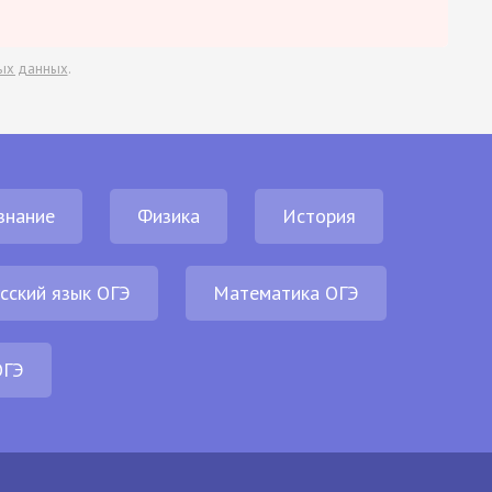
ых данных
.
знание
Физика
История
сский язык ОГЭ
Математика ОГЭ
ОГЭ