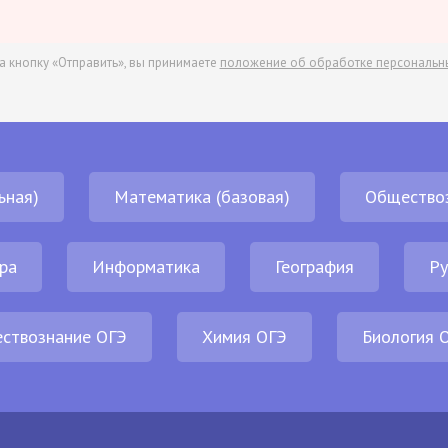
а кнопку «Отправить», вы принимаете
положение об обработке персональн
ьная)
Математика (базовая)
Общество
ра
Информатика
География
Ру
ствознание ОГЭ
Химия ОГЭ
Биология 