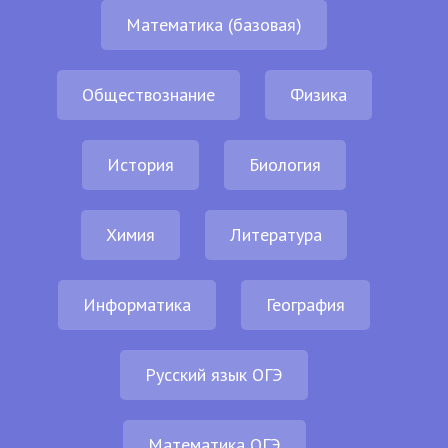
Математика (базовая)
Обществознание
Физика
История
Биология
Химия
Литература
Информатика
География
Русский язык ОГЭ
Математика ОГЭ