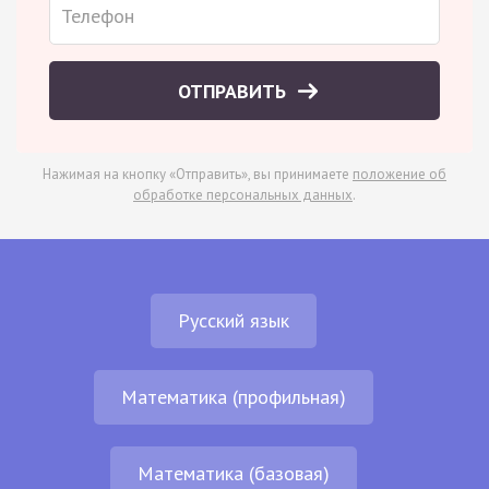
ОТПРАВИТЬ
Нажимая на кнопку «Отправить», вы принимаете
положение об
обработке персональных данных
.
Русский язык
Математика (профильная)
Математика (базовая)