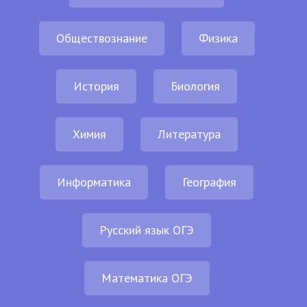
Обществознание
Физика
История
Биология
Химия
Литература
Информатика
География
Русский язык ОГЭ
Математика ОГЭ