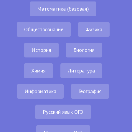
Математика (базовая)
Обществознание
Физика
История
Биология
Химия
Литература
Информатика
География
Русский язык ОГЭ